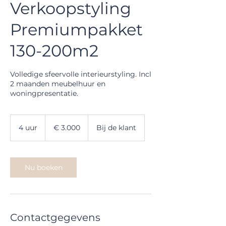
Verkoopstyling
Premiumpakket
130-200m2
Volledige sfeervolle interieurstyling. Incl
2 maanden meubelhuur en
woningpresentatie.
3.000
euro
4 uur
4
€ 3.000
Bij de klant
u
u
r
Nu boeken
Contactgegevens