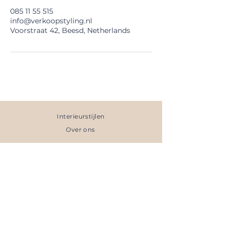
085 11 55 515
info@verkoopstyling.nl
Voorstraat 42, Beesd, Netherlands
Interieurstijlen
Over ons
Tarieven
FAQ
Offerte
Online op Funda
Direct inplannen >