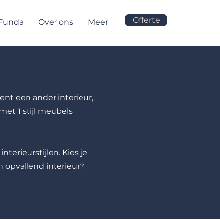
Offerte
 Funda
Over ons
Meer
nt een ander interieur,
et 1 stijl meubels
nterieurstijlen. Kies je
en opvallend interieur?