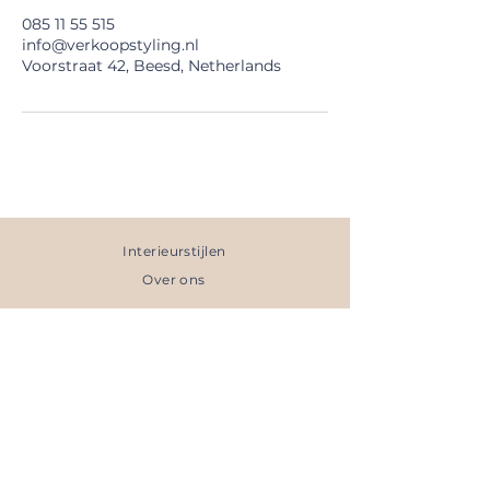
085 11 55 515
info@verkoopstyling.nl
Voorstraat 42, Beesd, Netherlands
Interieurstijlen
Over ons
Tarieven
FAQ
Offerte
Online op Funda
Direct inplannen >