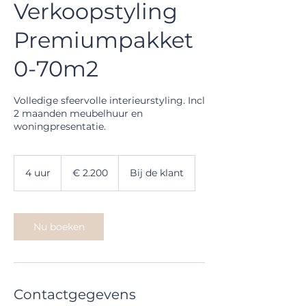
Verkoopstyling
Premiumpakket
0-70m2
Volledige sfeervolle interieurstyling. Incl
2 maanden meubelhuur en
woningpresentatie.
2.200
euro
4 uur
4
€ 2.200
Bij de klant
u
u
r
Nu boeken
Contactgegevens