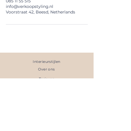
085 11 55 515
info@verkoopstyling.nl
Voorstraat 42, Beesd, Netherlands
Interieurstijlen
Over ons
Tarieven
FAQ
Offerte
Online op Funda
Direct inplannen >
info@verkoopstyling.nl