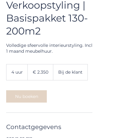
Verkoopstyling |
Basispakket 130-
200m2
Volledige sfeervolle interieurstyling. Incl
1 maand meubelhuur.
2.350
euro
4 uur
4
€ 2.350
Bij de klant
u
u
r
Nu boeken
Contactgegevens